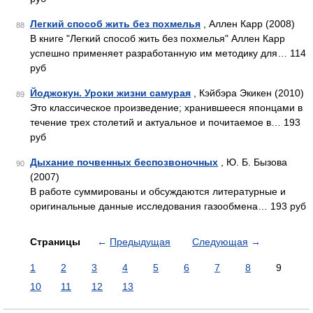
Легкий способ жить без похмелья
, Аллен Карр (2008)
88
В книге "Легкий способ жить без похмелья" Аллен Карр
успешно применяет разработанную им методику для… 114
руб
Йоджокун. Уроки жизни самурая
, Кэйбэра Экикен (2010)
89
Это классическое произведение; хранившееся японцами в
течение трех столетий и актуальное и почитаемое в… 193
руб
Дыхание почвенных беспозвоночных
, Ю. Б. Бызова
90
(2007)
В работе суммированы и обсуждаются литературные и
оригинальные данные исследования газообмена… 193 руб
Страницы
←
Предыдущая
Следующая
→
1
2
3
4
5
6
7
8
9
10
11
12
13