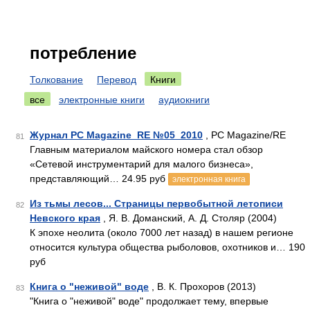
потребление
Толкование
Перевод
Книги
все
электронные книги
аудиокниги
Журнал PC Magazine_RE №05_2010
, PC Magazine/RE
81
Главным материалом майского номера стал обзор
«Сетевой инструментарий для малого бизнеса»,
представляющий… 24.95 руб
электронная книга
Из тьмы лесов... Страницы первобытной летописи
82
Невского края
, Я. В. Доманский, А. Д. Столяр (2004)
К эпохе неолита (около 7000 лет назад) в нашем регионе
относится культура общества рыболовов, охотников и… 190
руб
Книга о "неживой" воде
, В. К. Прохоров (2013)
83
"Книга о "неживой" воде" продолжает тему, впервые