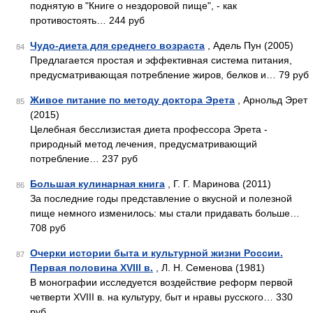
поднятую в "Книге о нездоровой пище", - как
противостоять… 244 руб
Чудо-диета для среднего возраста
, Адель Пун (2005)
84
Предлагается простая и эффективная система питания,
предусматривающая потребление жиров, белков и… 79 руб
Живое питание по методу доктора Эрета
, Арнольд Эрет
85
(2015)
Целебная бесслизистая диета профессора Эрета -
природный метод лечения, предусматривающий
потребление… 237 руб
Большая кулинарная книга
, Г. Г. Маринова (2011)
86
За последние годы представление о вкусной и полезной
пище немного изменилось: мы стали придавать больше…
708 руб
Очерки истории быта и культурной жизни России.
87
Первая половина XVIII в.
, Л. Н. Семенова (1981)
В монографии исследуется воздействие реформ первой
четверти XVIII в. на культуру, быт и нравы русского… 330
руб